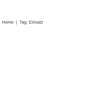
Home
|
Tag: Einsatz
Brandschutz auf
Binnenpassagierschiffen:
Besondere Anforderungen für
Feuerwehren
Print+
,
Basis-Online
,
Einsatz & Taktik